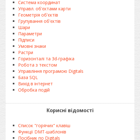
Система координат
Управл. об'єктами карти
Геометрія об'єктів
Групування об'єктів
Шари
Параметри
Підписи
Умовні знаки
Растри
Горизонталі та 3d-графіка
Робота з текстом
Управління програмою Digitals
База SQL
Вихід в інтернет
Обробка подій
Корисні відомості
Список "горячих" клавіш
Функції DMT-шаблонів
Посібник по Digitals