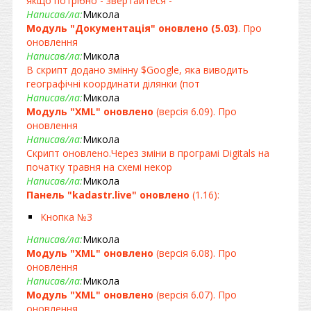
якщо потрібно - звертайтеся -
Написав/ла:
Микола
Модуль "Документація" оновлено (5.03)
. Про
оновлення
Написав/ла:
Микола
В скрипт додано змінну $Google, яка виводить
географічні координати ділянки (пот
Написав/ла:
Микола
Модуль "XML" оновлено
(версія 6.09). Про
оновлення
Написав/ла:
Микола
Скрипт оновлено.Через зміни в програмі Digitals на
початку травня на схемі некор
Написав/ла:
Микола
Панель "kadastr.live" оновлено
(1.16):
Кнопка №3
Написав/ла:
Микола
Модуль "XML" оновлено
(версія 6.08). Про
оновлення
Написав/ла:
Микола
Модуль "XML" оновлено
(версія 6.07). Про
оновлення