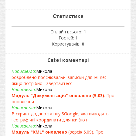
Статистика
Онлайн всього:
1
Гостей:
1
Користувачів:
0
Свіжі коментарі
Написав/ла:
Микола
розроблено пояснювальні записки для IVI-net
якщо потрібно - звертайтеся -
Написав/ла:
Микола
Модуль "Документація" оновлено (5.03)
. Про
оновлення
Написав/ла:
Микола
В скрипт додано змінну $Google, яка виводить
географічні координати ділянки (пот
Написав/ла:
Микола
Модуль "XML" оновлено
(версія 6.09). Про