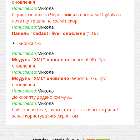
оновлення
Написав/ла:
Микола
Скрипт оновлено.Через зміни в програмі Digitals на
початку травня на схемі некор
Написав/ла:
Микола
Панель "kadastr.live" оновлено
(1.16):
Кнопка №3
Написав/ла:
Микола
Модуль "XML" оновлено
(версія 6.08). Про
оновлення
Написав/ла:
Микола
Модуль "XML" оновлено
(версія 6.07). Про
оновлення
Написав/ла:
Микола
До скрипту додано схему А3
Написав/ла:
Микола
Сайт kadastr.live, схоже, вже остаточно закрили. Як
зараз користуватися скриптом