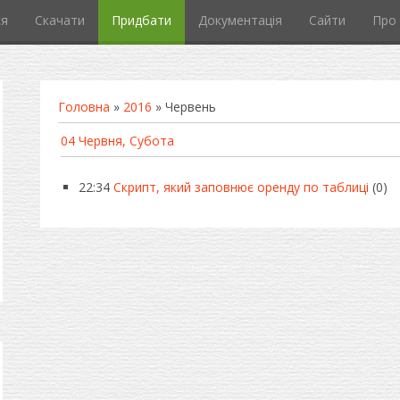
ся
Скачати
Придбати
Документація
Сайти
Про 
Головна
»
2016
»
Червень
04 Червня, Субота
22:34
Скрипт, який заповнює оренду по таблиці
(0)