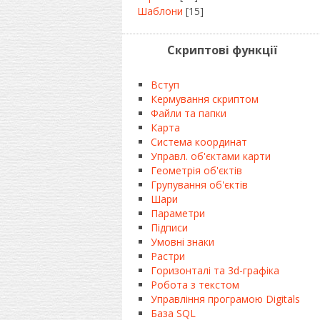
Шаблони
[15]
Скриптові функції
Вступ
Кермування скриптом
Файли та папки
Карта
Система координат
Управл. об'єктами карти
Геометрія об'єктів
Групування об'єктів
Шари
Параметри
Підписи
Умовні знаки
Растри
Горизонталі та 3d-графіка
Робота з текстом
Управління програмою Digitals
База SQL