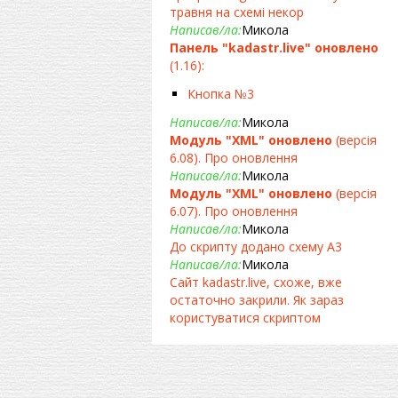
травня на схемі некор
Написав/ла:
Микола
Панель "kadastr.live" оновлено
(1.16):
Кнопка №3
Написав/ла:
Микола
Модуль "XML" оновлено
(версія
6.08). Про оновлення
Написав/ла:
Микола
Модуль "XML" оновлено
(версія
6.07). Про оновлення
Написав/ла:
Микола
До скрипту додано схему А3
Написав/ла:
Микола
Сайт kadastr.live, схоже, вже
остаточно закрили. Як зараз
користуватися скриптом