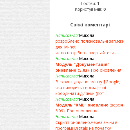
Гостей:
1
Користувачів:
0
Свіжі коментарі
Написав/ла:
Микола
розроблено пояснювальні записки
для IVI-net
якщо потрібно - звертайтеся -
Написав/ла:
Микола
Модуль "Документація"
оновлено (5.03)
. Про оновлення
Написав/ла:
Микола
В скрипт додано змінну $Google,
яка виводить географічні
координати ділянки (пот
Написав/ла:
Микола
Модуль "XML" оновлено
(версія
6.09). Про оновлення
Написав/ла:
Микола
Скрипт оновлено.Через зміни в
програмі Digitals на початку