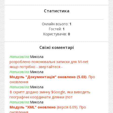
Статистика
Онлайн всього:
1
Гостей:
1
Користувачів:
0
Свіжі коментарі
Написав/ла:
Микола
розроблено пояснювальні записки для IVI-net
якщо потрібно - звертайтеся -
Написав/ла:
Микола
Модуль "Документація" оновлено (5.03)
. Про
оновлення
Написав/ла:
Микола
В скрипт додано змінну $Google, яка виводить
географічні координати ділянки (пот
Написав/ла:
Микола
Модуль "XML" оновлено
(версія 6.09). Про
оновлення