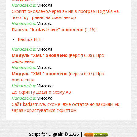
Написав/ла:
Микола
Скрипт оновлено.Через зміни в програмі Digitals на
початку травня на схемі некор
Написав/ла:
Микола
Панель "kadastr.live" оновлено
(1.16):
Кнопка №3
Написав/ла:
Микола
Модуль "XML" оновлено
(версія 6.08). Про
оновлення
Написав/ла:
Микола
Модуль "XML" оновлено
(версія 6.07). Про
оновлення
Написав/ла:
Микола
До скрипту додано схему А3
Написав/ла:
Микола
Сайт kadastr.live, схоже, вже остаточно закрили. Як
зараз користуватися скриптом
Script for Digitals © 2026
|